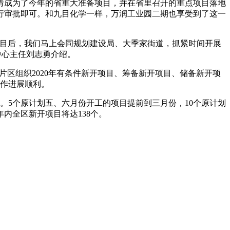
请成为了今年的省重大准备项目，并在省里召开的重点项目落地
行审批即可。和九目化学一样，万润工业园二期也享受到了这一
项目后，我们马上会同规划建设局、大季家街道，抓紧时间开展
中心主任刘志勇介绍。
片区组织2020年有条件新开项目、筹备新开项目、储备新开项
工作进展顺利。
。5个原计划五、六月份开工的项目提前到三月份，10个原计划
内全区新开项目将达138个。