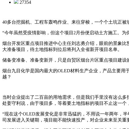
27354
40多台挖掘机、工程车轰鸣作业、来往穿梭，一个个土坑正被
“今年虽然受疫情影响，但这个项目2月份便启动土方施工。为
烟台开发区重点项目推进中心主任刘志勇介绍，眼前的景象比
大准备项目，待土地指标到位后将列入全省新开项目名单。
储备变准备、准备变新开，只是自贸区烟台片区重点项目建设
烟台九目化学是国内最大的OLED材料生产企业，产品主要用
越？
当时企业提出了二百亩的用地需求，但是我们手里没有这么多
处姜守利说，由于项目多，等着要土地指标的项目不止这一个
“现在这个OLED发展变化是非常迅猛的，不用说一年两年，
司发展进入关键期，项目能不能快速投产，对企业未来至关重