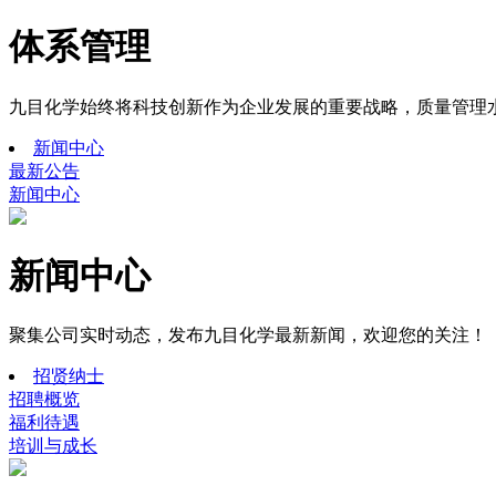
体系管理
九目化学始终将科技创新作为企业发展的重要战略，质量管理
新闻中心
最新公告
新闻中心
新闻中心
聚集公司实时动态，发布九目化学最新新闻，欢迎您的关注！
招贤纳士
招聘概览
福利待遇
培训与成长