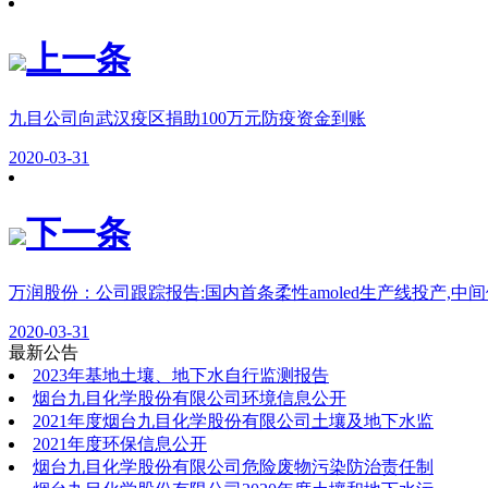
上一条
九目公司向武汉疫区捐助100万元防疫资金到账
2020-03-31
下一条
万润股份：公司跟踪报告:国内首条柔性amoled生产线投产,
2020-03-31
最新公告
2023年基地土壤、地下水自行监测报告
烟台九目化学股份有限公司环境信息公开
2021年度烟台九目化学股份有限公司土壤及地下水监
2021年度环保信息公开
烟台九目化学股份有限公司危险废物污染防治责任制