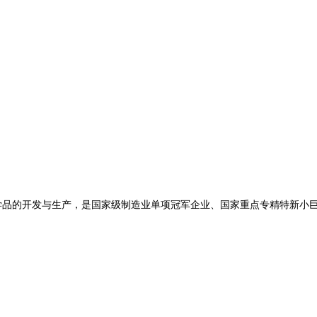
学品
的开发与生产，是国家级制造业单项冠军企业、国家重点专精特新小