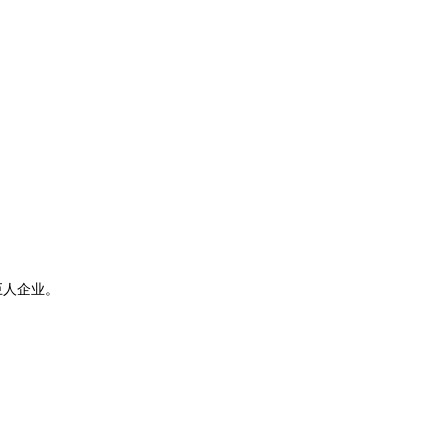
巨人企业。