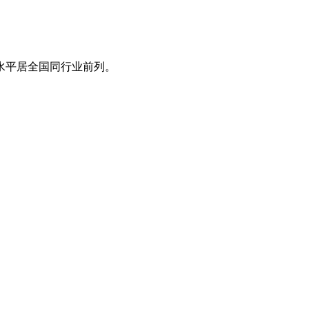
水平居全国同行业前列。