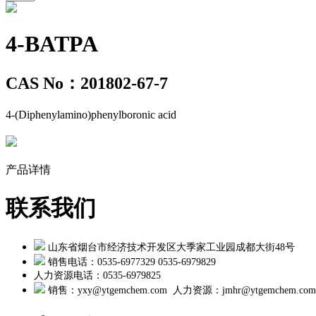
4-BATPA
CAS No：201802-67-7
4-(Diphenylamino)phenylboronic acid
产品详情
联系我们
山东省烟台市经济技术开发区大季家工业园成都大街48号
销售电话：0535-6977329 0535-6979829
人力资源电话：0535-6979825
销售：yxy@ytgemchem.com 人力资源：
jmhr@ytgemchem.com